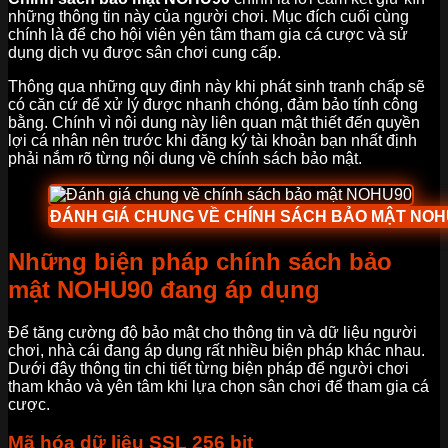
những thông tin này của người chơi. Mục đích cuối cùng
chính là để cho hội viên yên tâm tham gia cá cược và sử
dụng dịch vụ được sân chơi cung cấp.
Thông qua những quy định này khi phát sinh tranh chấp sẽ
có căn cứ để xử lý được nhanh chóng, đảm bảo tính công
bằng. Chính vì nội dung này liên quan mật thiết đến quyền
lợi cá nhân nên trước khi đăng ký tài khoản bạn nhất định
phải nắm rõ từng nội dung về chính sách bảo mật.
ĐÁNH GIÁ CHUNG VỀ CHÍNH SÁCH BẢO MẬT NOH
Những biện pháp chính sách bảo
mật NOHU90 đang áp dụng
Để tăng cường độ bảo mật cho thông tin và dữ liệu người
chơi, nhà cái đang áp dụng rất nhiều biện pháp khác nhau.
Dưới đây thông tin chi tiết từng biện pháp để người chơi
tham khảo và yên tâm khi lựa chọn sân chơi để tham gia cá
cược.
Mã hóa dữ liệu SSL 256 bit