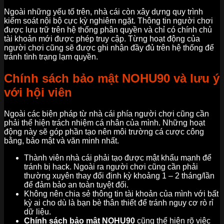
Ngoài những yếu tố trên, nhà cái còn xây dựng quy trình
kiểm soát nội bộ cực kỳ nghiêm ngặt. Thông tin người chơi
được lưu trữ trên hệ thống phân quyền và chỉ có chính chủ
tài khoản mới được phép truy cập. Từng hoạt động của
người chơi cũng sẽ được ghi nhận đầy đủ trên hệ thống để
tránh tình trạng lạm quyền.
Chính sách bảo mật NOHU90 và lưu ý
với hội viên
Ngoài các biện pháp từ nhà cái phía người chơi cũng cần
phải thể hiện trách nhiệm cá nhân của mình. Những hoạt
động này sẽ góp phần tạo nên môi trường cá cược công
bằng, bảo mật và văn minh nhất.
Thành viên nhà cái phải tạo được mật khẩu mạnh để
tránh bị hack. Ngoài ra người chơi cũng cần phải
thường xuyên thay đổi định kỳ khoảng 1 – 2 tháng/lần
để đảm bảo an toàn tuyệt đối.
Không nên chia sẻ thông tin tài khoản của mình với bất
kỳ ai cho dù là bạn bè thân thiết để tránh nguy cơ rò rỉ
dữ liệu.
Chính sách bảo mật NOHU90
cũng thể hiện rõ việc