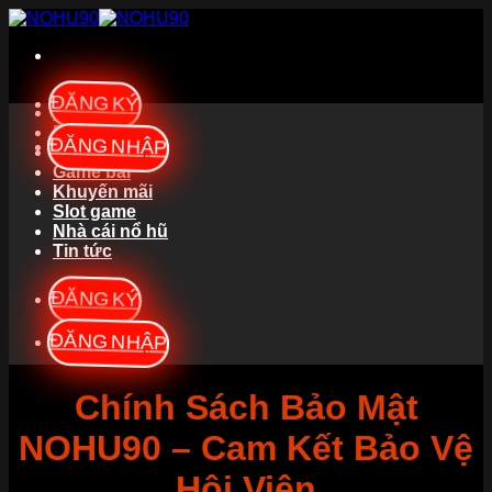
Bỏ
qua
nội
dung
ĐĂNG KÝ
NOHU90
Bắn cá
ĐĂNG NHẬP
Casino
Game bài
Khuyến mãi
Slot game
Nhà cái nổ hũ
Tin tức
ĐĂNG KÝ
ĐĂNG NHẬP
Chính Sách Bảo Mật
NOHU90 – Cam Kết Bảo Vệ
Hội Viên