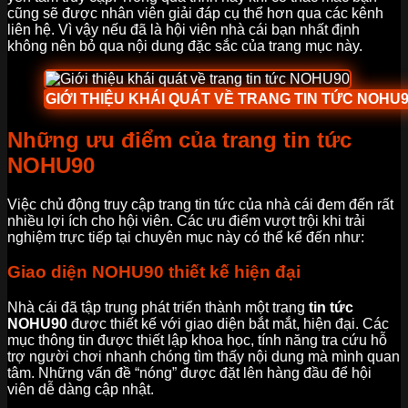
cũng sẽ được nhân viên giải đáp cụ thể hơn qua các kênh
liên hệ. Vì vậy nếu đã là hội viên nhà cái bạn nhất định
không nên bỏ qua nội dung đặc sắc của trang mục này.
GIỚI THIỆU KHÁI QUÁT VỀ TRANG TIN TỨC NOHU
Những ưu điểm của trang tin tức
NOHU90
Việc chủ động truy cập trang tin tức của nhà cái đem đến rất
nhiều lợi ích cho hội viên. Các ưu điểm vượt trội khi trải
nghiệm trực tiếp tại chuyên mục này có thể kể đến như:
Giao diện NOHU90 thiết kế hiện đại
Nhà cái đã tập trung phát triển thành một trang
tin tức
NOHU90
được thiết kế với giao diện bắt mắt, hiện đại. Các
mục thông tin được thiết lập khoa học, tính năng tra cứu hỗ
trợ người chơi nhanh chóng tìm thấy nội dung mà mình quan
tâm. Những vấn đề “nóng” được đặt lên hàng đầu để hội
viên dễ dàng cập nhật.