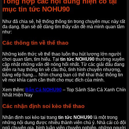
Tổng hợp các nội dung hiện có tại
mục tin tức NOHU90
Như đã chia sẻ, hệ thống thông tin trong chuyên mục này rất
đa dạng. Bạn sẽ dễ dàng tìm thấy vấn đề mà mình quan tâm
như:
Các thông tin về thể thao
Những kiến thức về thể thao luôn thu hút lượng lớn người
chơi quan tâm, tìm hiểu. Tại
tin tức NOHU90
thường xuyên
cập nhật những vấn đề nóng hổi nhất. Từ các giải đấu đang
diễn ra hay thông tin về cầu thủ, tình hình chuyển nhượng,
bảng xếp hạng… Nhìn chung bạn có thể khai thác thông tin
về mọi khía cạnh cần thiết cho mục đích của mình.
Xem thêm:
Bắn Cá NOHU90
– Top Sảnh Săn Cá Xanh Chín
Nhất Hiện Nay
Các nhận định soi kèo thể thao
Nhận định soi kèo tại trang
tin tức NOHU90
là một trong
những nội dung được nhiều thành viên chú ý. Nhà cái có đội
ngũ chuyên gia, bình luận viên chuyên nghiệp, những người