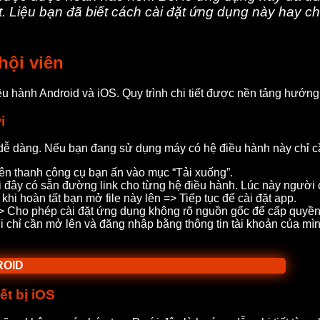
t. Liệu bạn đã biết cách cài đặt ứng dụng này hay
hội viên
ều hành Android và iOS. Quy trình chi tiết được nền tảng hướn
i
á dễ dàng. Nếu bạn đang sử dụng máy có hệ điều hành này chỉ c
rên thanh công cụ bạn ấn vào mục “Tải xuống”.
i đây có sẵn đường link cho từng hệ điều hành. Lúc này người 
 khi hoàn tất bạn mở file này lên => Tiếp tục để cài đặt app.
=> Cho phép cài đặt ứng dụng không rõ nguồn gốc để cấp quyền c
chỉ cần mở lên và đăng nhập bằng thông tin tài khoản của mì
ROID
ết bị iOS