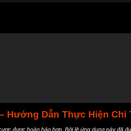
– Hướng Dẫn Thực Hiện Chi T
 cược được hoàn hảo hơn. Bởi lẽ ứng dụng này đã đư