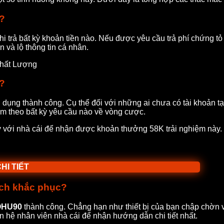
g?
i trả bất kỳ khoản tiền nào. Nếu được yêu cầu trả phí chứng t
n và lộ thông tin cá nhân.
Chất Lượng
?
g dụng thành công. Cụ thể đối với những ai chưa có tài khoản t
èm theo bất kỳ yêu cầu nào về vòng cược.
ý với nhà cái để nhận được khoản thưởng 58K trải nghiệm này. 
HI TIẾT
cách khắc phục?
NOHU90
thành công. Chẳng hạn như thiết bị của bạn chập chờn 
n hệ nhân viên nhà cái để nhận hướng dẫn chi tiết nhất.