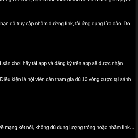
ỏ bạn đã truy cập nhầm đường link, tải ứng dụng lừa đảo. Do
ại sân chơi hãy tải app và đăng ký trên app sẽ được nhận
Điều kiện là hội viên cần tham gia đủ 10 vòng cược tại sảnh
về mạng kết nối, không đủ dung lượng trống hoặc nhầm link…