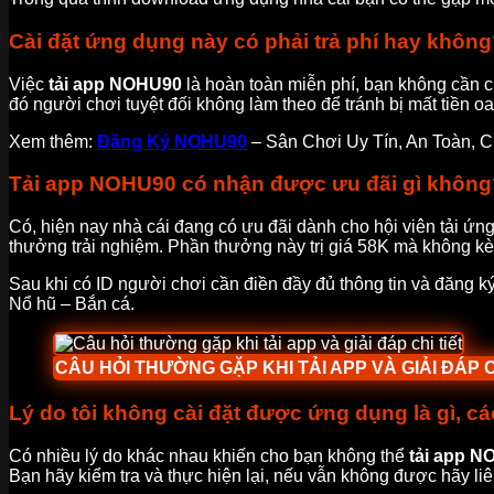
Cài đặt ứng dụng này có phải trả phí hay khôn
Việc
tải app NOHU90
là hoàn toàn miễn phí, bạn không cần ch
đó người chơi tuyệt đối không làm theo để tránh bị mất tiền oa
Xem thêm:
Đăng Ký NOHU90
– Sân Chơi Uy Tín, An Toàn, 
Tải app NOHU90 có nhận được ưu đãi gì không
Có, hiện nay nhà cái đang có ưu đãi dành cho hội viên tải ứn
thưởng trải nghiệm. Phần thưởng này trị giá 58K mà không k
Sau khi có ID người chơi cần điền đầy đủ thông tin và đăng k
Nổ hũ – Bắn cá.
CÂU HỎI THƯỜNG GẶP KHI TẢI APP VÀ GIẢI ĐÁP C
Lý do tôi không cài đặt được ứng dụng là gì, 
Có nhiều lý do khác nhau khiến cho bạn không thể
tải app 
Bạn hãy kiểm tra và thực hiện lại, nếu vẫn không được hãy liê