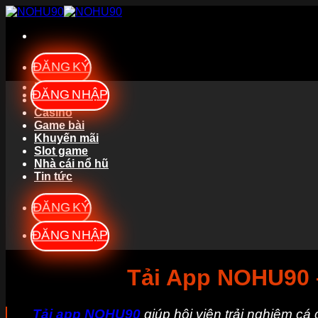
Bỏ
qua
nội
dung
ĐĂNG KÝ
NOHU90
ĐĂNG NHẬP
Bắn cá
Casino
Game bài
Khuyến mãi
Slot game
Nhà cái nổ hũ
Tin tức
ĐĂNG KÝ
ĐĂNG NHẬP
Tải App NOHU90 
Tải app NOHU90
giúp hội viên trải nghiệm cá